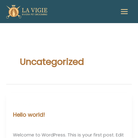
Aller
au
contenu
Uncategorized
Uncategorized
Hello world!
admin
/
décembre 8, 2024
Welcome to WordPress. This is your first post. Edit